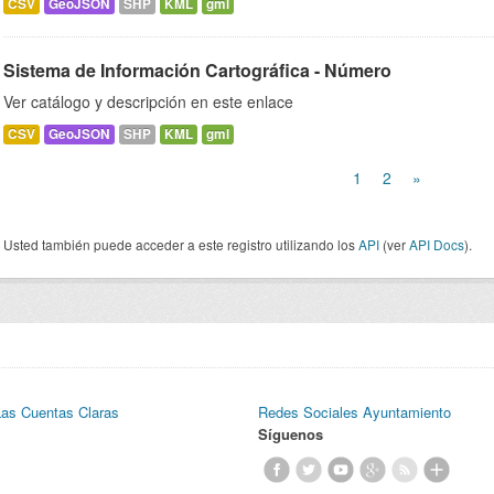
CSV
GeoJSON
SHP
KML
gml
Sistema de Información Cartográfica - Número
Ver catálogo y descripción en este enlace
CSV
GeoJSON
SHP
KML
gml
1
2
»
Usted también puede acceder a este registro utilizando los
API
(ver
API Docs
).
Las Cuentas Claras
Redes Sociales Ayuntamiento
Síguenos