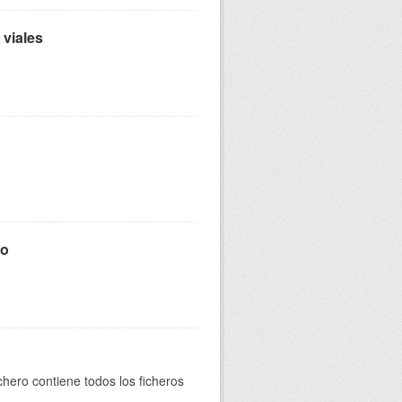
 viales
mo
ichero contiene todos los ficheros
.