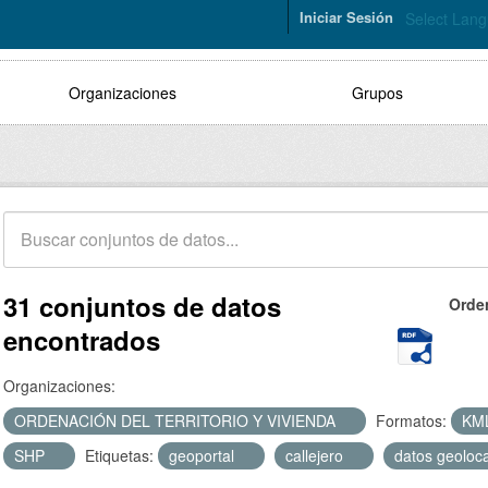
Iniciar Sesión
Select Lan
Organizaciones
Grupos
31 conjuntos de datos
Orde
encontrados
Organizaciones:
ORDENACIÓN DEL TERRITORIO Y VIVIENDA
Formatos:
KM
SHP
Etiquetas:
geoportal
callejero
datos geoloc