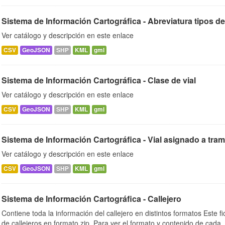
Sistema de Información Cartográfica - Abreviatura tipos de
Ver catálogo y descripción en este enlace
CSV
GeoJSON
SHP
KML
gml
Sistema de Información Cartográfica - Clase de vial
Ver catálogo y descripción en este enlace
CSV
GeoJSON
SHP
KML
gml
Sistema de Información Cartográfica - Vial asignado a tra
Ver catálogo y descripción en este enlace
CSV
GeoJSON
SHP
KML
gml
Sistema de Información Cartográfica - Callejero
Contiene toda la información del callejero en distintos formatos Este f
de callejeros en formato zip. Para ver el formato y contenido de cada..