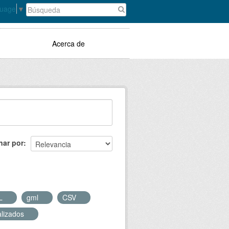
guage
▼
Acerca de
nar por
L
gml
CSV
alizados