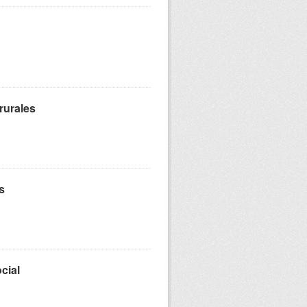
rurales
s
cial