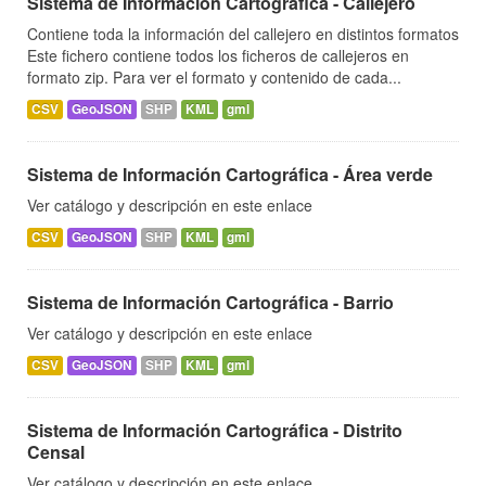
Sistema de Información Cartográfica - Callejero
Contiene toda la información del callejero en distintos formatos
Este fichero contiene todos los ficheros de callejeros en
formato zip. Para ver el formato y contenido de cada...
CSV
GeoJSON
SHP
KML
gml
Sistema de Información Cartográfica - Área verde
Ver catálogo y descripción en este enlace
CSV
GeoJSON
SHP
KML
gml
Sistema de Información Cartográfica - Barrio
Ver catálogo y descripción en este enlace
CSV
GeoJSON
SHP
KML
gml
Sistema de Información Cartográfica - Distrito
Censal
Ver catálogo y descripción en este enlace