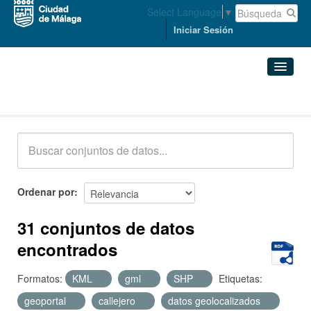
Select Language
▼
Iniciar Sesión
Conjuntos de datos
Conjuntos de datos
Organizaciones
Grupos
Ordenar por
Acerca de
31 conjuntos de datos
encontrados
Formatos:
KML
gml
SHP
Etiquetas:
geoportal
callejero
datos geolocalizados