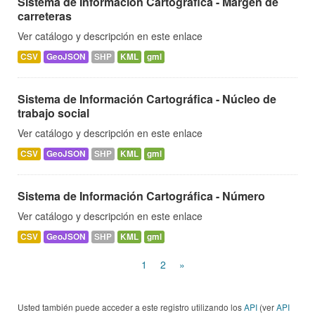
Sistema de Información Cartográfica - Margen de
carreteras
Ver catálogo y descripción en este enlace
CSV
GeoJSON
SHP
KML
gml
Sistema de Información Cartográfica - Núcleo de
trabajo social
Ver catálogo y descripción en este enlace
CSV
GeoJSON
SHP
KML
gml
Sistema de Información Cartográfica - Número
Ver catálogo y descripción en este enlace
CSV
GeoJSON
SHP
KML
gml
1
2
»
Usted también puede acceder a este registro utilizando los
API
(ver
API