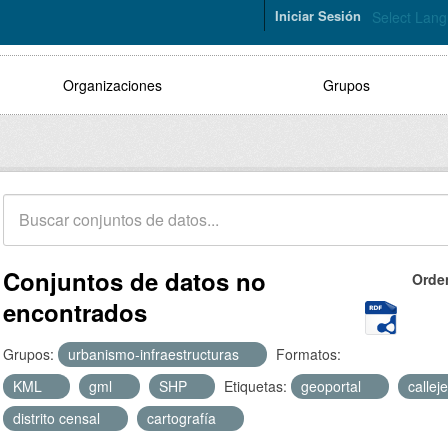
Iniciar Sesión
Select Lan
Organizaciones
Grupos
Conjuntos de datos no
Orde
encontrados
Grupos:
urbanismo-infraestructuras
Formatos:
KML
gml
SHP
Etiquetas:
geoportal
callej
distrito censal
cartografía