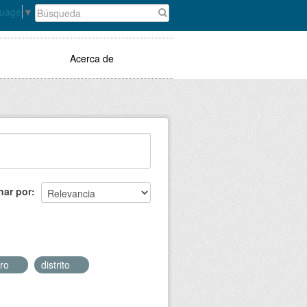
guage
▼
Acerca de
nar por
ero
distrito