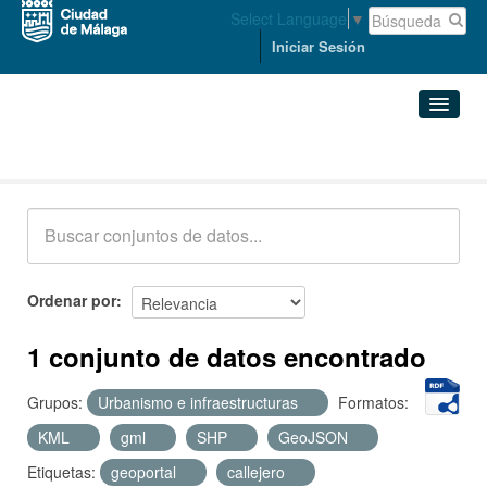
Select Language
▼
Iniciar Sesión
Conjuntos de datos
Conjuntos de datos
Organizaciones
Grupos
Ordenar por
Acerca de
1 conjunto de datos encontrado
Grupos:
Urbanismo e infraestructuras
Formatos:
KML
gml
SHP
GeoJSON
Etiquetas:
geoportal
callejero