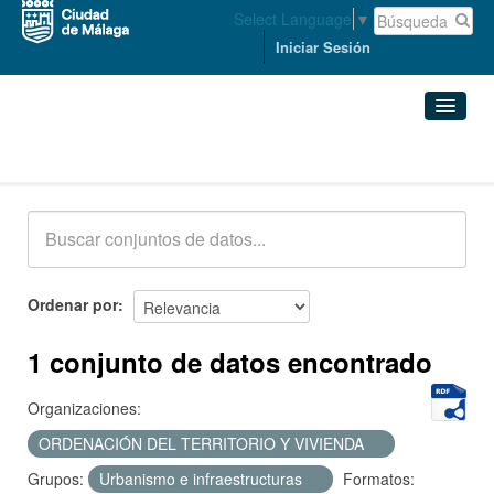
Select Language
▼
Iniciar Sesión
Conjuntos de datos
Conjuntos de datos
Organizaciones
Grupos
Ordenar por
Acerca de
1 conjunto de datos encontrado
Organizaciones:
ORDENACIÓN DEL TERRITORIO Y VIVIENDA
Grupos:
Urbanismo e infraestructuras
Formatos: