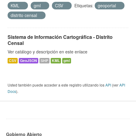
KML
gml
CSV
Etiquetas:
geoportal
distrito censal
Sistema de Información Cartográfica - Distrito
Censal
Ver catálogo y descripción en este enlace
CSV
GeoJSON
SHP
KML
gml
Usted también puede acceder a este registro utilizando los
API
(ver
API
Docs
).
Gobierno Abierto