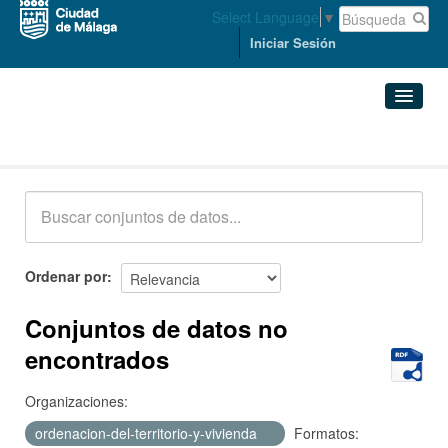
Select Language
▼
Iniciar Sesión
Conjuntos de datos
Conjuntos de datos
Organizaciones
Grupos
Ordenar por
Acerca de
Conjuntos de datos no
encontrados
Organizaciones:
ordenacion-del-territorio-y-vivienda
Formatos: