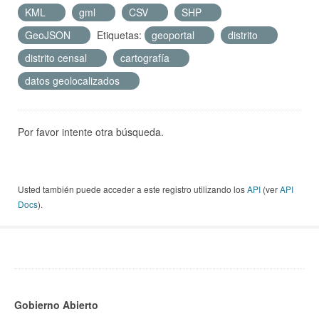
KML
gml
CSV
SHP
GeoJSON
Etiquetas:
geoportal
distrito
distrito censal
cartografía
datos geolocalizados
Por favor intente otra búsqueda.
Usted también puede acceder a este registro utilizando los
API
(ver
API
Docs
).
Gobierno Abierto