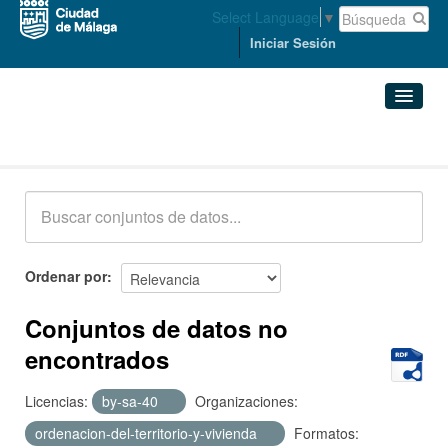
Select Language
▼
Iniciar Sesión
Conjuntos de datos
Conjuntos de datos
Organizaciones
Grupos
Ordenar por
Acerca de
Conjuntos de datos no
encontrados
Licencias:
by-sa-40
Organizaciones:
ordenacion-del-territorio-y-vivienda
Formatos: