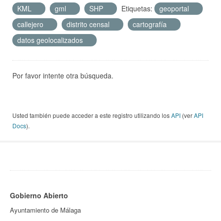
KML
gml
SHP
Etiquetas:
geoportal
callejero
distrito censal
cartografía
datos geolocalizados
Por favor intente otra búsqueda.
Usted también puede acceder a este registro utilizando los
API
(ver
API
Docs
).
Gobierno Abierto
Ayuntamiento de Málaga