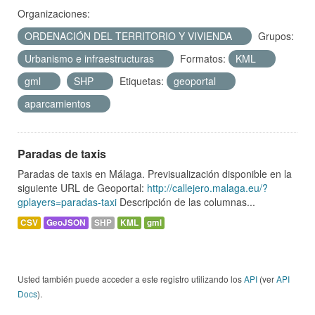
Organizaciones:
ORDENACIÓN DEL TERRITORIO Y VIVIENDA
Grupos:
Urbanismo e infraestructuras
Formatos:
KML
gml
SHP
Etiquetas:
geoportal
aparcamientos
Paradas de taxis
Paradas de taxis en Málaga. Previsualización disponible en la
siguiente URL de Geoportal:
http://callejero.malaga.eu/?
gplayers=paradas-taxi
Descripción de las columnas...
CSV
GeoJSON
SHP
KML
gml
Usted también puede acceder a este registro utilizando los
API
(ver
API
Docs
).