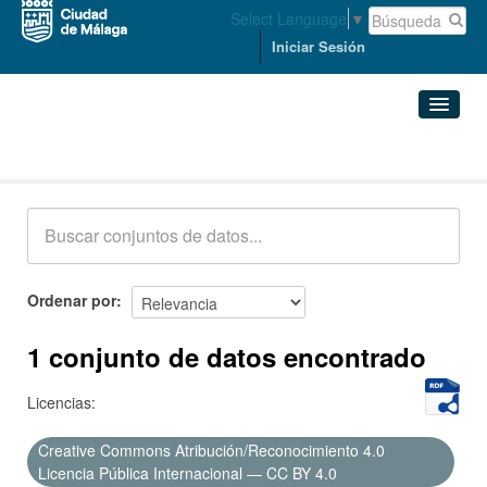
Select Language
▼
Iniciar Sesión
Conjuntos de datos
Conjuntos de datos
Organizaciones
Grupos
Ordenar por
Acerca de
1 conjunto de datos encontrado
Licencias:
Creative Commons Atribución/Reconocimiento 4.0
Licencia Pública Internacional — CC BY 4.0