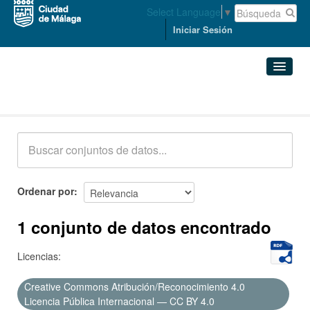
Select Language
▼
Iniciar Sesión
Conjuntos de datos
Conjuntos de datos
Organizaciones
Grupos
Ordenar por
Acerca de
1 conjunto de datos encontrado
Licencias:
Creative Commons Atribución/Reconocimiento 4.0
Licencia Pública Internacional — CC BY 4.0