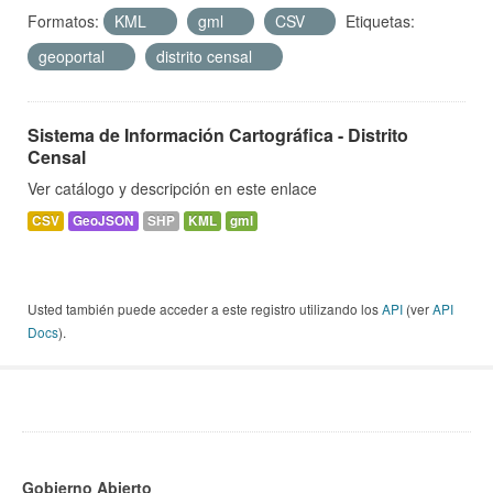
Formatos:
KML
gml
CSV
Etiquetas:
geoportal
distrito censal
Sistema de Información Cartográfica - Distrito
Censal
Ver catálogo y descripción en este enlace
CSV
GeoJSON
SHP
KML
gml
Usted también puede acceder a este registro utilizando los
API
(ver
API
Docs
).
Gobierno Abierto