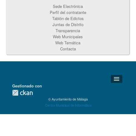
Sede Electrónica
Perfil del contratante
Tablón de Edictos
Juntas de Distrito
Transparencia
Web Municipales
Web Temática
Contacta
Gestionado con
Detalles Técnicos
© Ayuntamiento de Málaga
Soporte Técnico
Centro Municipal de Informática
Disponibilidad
Aviso legal