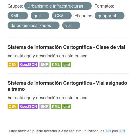
Grupos:
Urbanismo e infraestructuras
Formatos:
KML
gml
CSV
Etiquetas:
geoportal
datos geolocalizados
vial
Sistema de Información Cartográfica - Clase de vial
Ver catálogo y descripción en este enlace
CSV
GeoJSON
SHP
KML
gml
Sistema de Información Cartográfica - Vial asignado
a tramo
Ver catálogo y descripción en este enlace
CSV
GeoJSON
SHP
KML
gml
Usted también puede acceder a este registro utilizando los
API
(ver
API