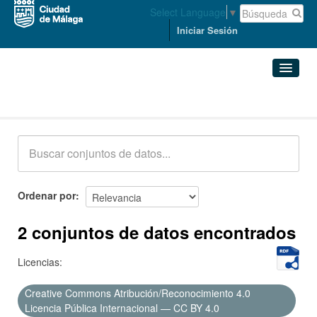
Select Language
▼
Iniciar Sesión
Conjuntos de datos
Conjuntos de datos
Organizaciones
Grupos
Ordenar por
Acerca de
2 conjuntos de datos encontrados
Licencias:
Creative Commons Atribución/Reconocimiento 4.0
Licencia Pública Internacional — CC BY 4.0