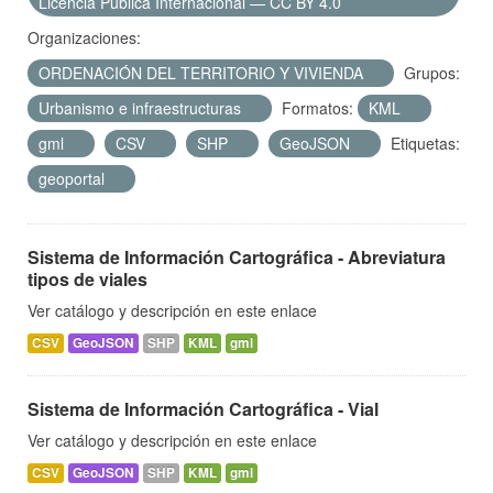
Licencia Pública Internacional — CC BY 4.0
Organizaciones:
ORDENACIÓN DEL TERRITORIO Y VIVIENDA
Grupos:
Urbanismo e infraestructuras
Formatos:
KML
gml
CSV
SHP
GeoJSON
Etiquetas:
geoportal
Sistema de Información Cartográfica - Abreviatura
tipos de viales
Ver catálogo y descripción en este enlace
CSV
GeoJSON
SHP
KML
gml
Sistema de Información Cartográfica - Vial
Ver catálogo y descripción en este enlace
CSV
GeoJSON
SHP
KML
gml