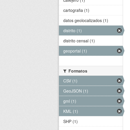
callejero (1)
cartografia (1)
datos geolocalizados (1)
distrito (1)
distrito censal (1)
geoportal (1)
Formatos
CSV (1)
GeoJSON (1)
gml (1)
KML (1)
SHP (1)