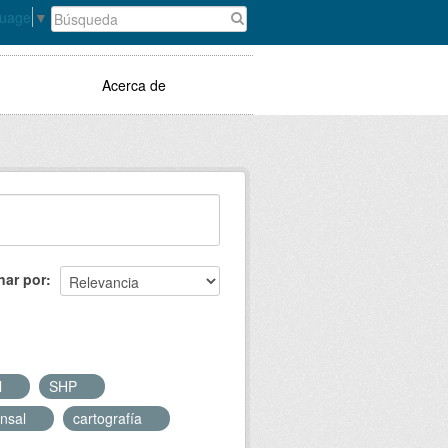
guage
▼
Acerca de
nar por
l
SHP
ensal
cartografía