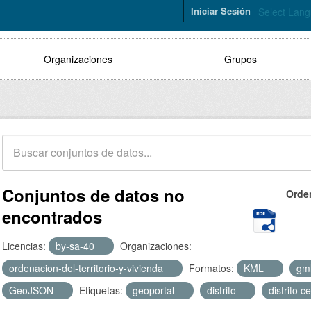
Iniciar Sesión
Select Lan
Organizaciones
Grupos
Conjuntos de datos no
Orde
encontrados
Licencias:
by-sa-40
Organizaciones:
ordenacion-del-territorio-y-vivienda
Formatos:
KML
gm
GeoJSON
Etiquetas:
geoportal
distrito
distrito c