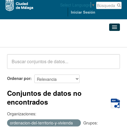
Select Language
▼
Iniciar Sesión
Conjuntos de datos
Conjuntos de datos
Organizaciones
Grupos
Ordenar por
Acerca de
Conjuntos de datos no
encontrados
Organizaciones:
ordenacion-del-territorio-y-vivienda
Grupos: