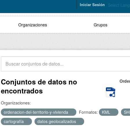
Iniciar Sesión
Select Lan
Organizaciones
Grupos
Conjuntos de datos no
Orde
encontrados
Organizaciones:
ordenacion-del-territorio-y-vivienda
Formatos:
KML
S
cartografía
datos geolocalizados