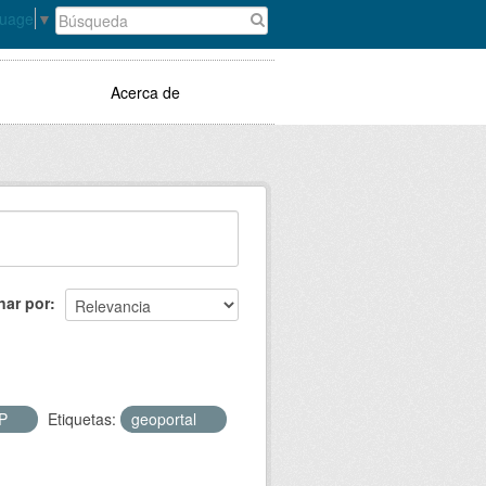
guage
▼
Acerca de
nar por
HP
Etiquetas:
geoportal