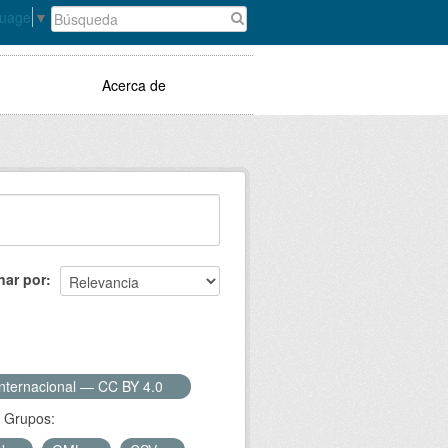
guage
▼
Acerca de
nar por
Internacional — CC BY 4.0
Grupos: