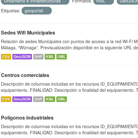
Urbanismo e infraestructuras
Formatos:
KML
GeoJSO
Etiquetas:
geoportal
Sedes Wifi Municipales
Relación de sedes Municipales con puntos de acceso a la red Wi-Fi M
Málaga, “Wiznaga”. Previsualización disponible en la siguiente URL de
CSV
GeoJSON
SHP
KML
GML
Centros comerciales
Descripción de columnas incluidas en los recursos ID_EQUIPAMIENTO:
equipamiento. FINALIDAD: Descripción o finalidad del equipamiento.
CSV
GeoJSON
SHP
KML
GML
Polígonos industriales
Descripción de columnas incluidas en los recursos ID_EQUIPAMIENTO:
equipamiento. FINALIDAD: Descripción o finalidad del equipamiento.