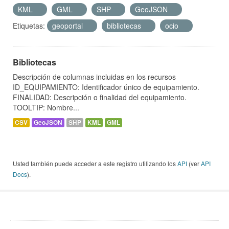
KML
GML
SHP
GeoJSON
Etiquetas:
geoportal
bibliotecas
ocio
Bibliotecas
Descripción de columnas incluidas en los recursos
ID_EQUIPAMIENTO: Identificador único de equipamiento.
FINALIDAD: Descripción o finalidad del equipamiento.
TOOLTIP: Nombre...
CSV
GeoJSON
SHP
KML
GML
Usted también puede acceder a este registro utilizando los
API
(ver
API
Docs
).