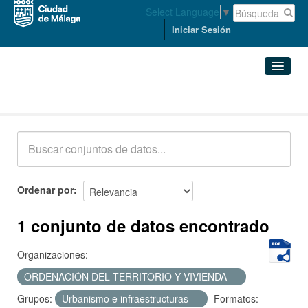
Select Language
▼
Iniciar Sesión
Conjuntos de datos
Conjuntos de datos
Organizaciones
Grupos
Ordenar por
Acerca de
1 conjunto de datos encontrado
Organizaciones:
ORDENACIÓN DEL TERRITORIO Y VIVIENDA
Grupos:
Urbanismo e infraestructuras
Formatos: