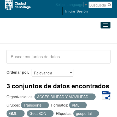
Select Language
▼
Iniciar Sesión
Conjuntos de datos
Conjuntos de datos
Organizaciones
Grupos
Ordenar por
Acerca de
3 conjuntos de datos encontrados
Organizaciones:
ACCESIBILIDAD Y MOVILIDAD
Grupos:
Transporte
Formatos:
KML
GML
GeoJSON
Etiquetas:
geoportal