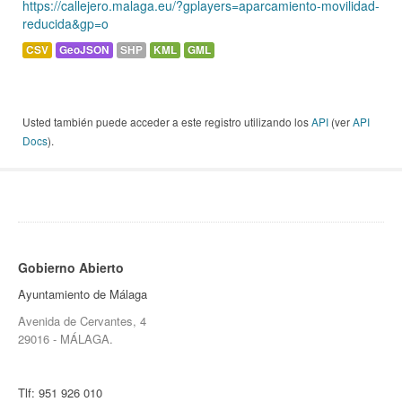
https://callejero.malaga.eu/?gplayers=aparcamiento-movilidad-
reducida&gp=o
CSV
GeoJSON
SHP
KML
GML
Usted también puede acceder a este registro utilizando los
API
(ver
API
Docs
).
Gobierno Abierto
Ayuntamiento de Málaga
Avenida de Cervantes, 4
29016 - MÁLAGA.
Tlf:
951 926 010