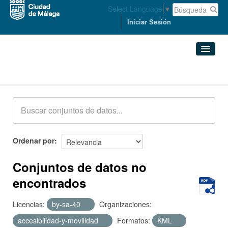
Select Language
▼
Iniciar Sesión
Conjuntos de datos
Conjuntos de datos
Organizaciones
Grupos
Ordenar por
Acerca de
Conjuntos de datos no
encontrados
Licencias:
by-sa-40
Organizaciones:
accesibilidad-y-movilidad
Formatos:
KML