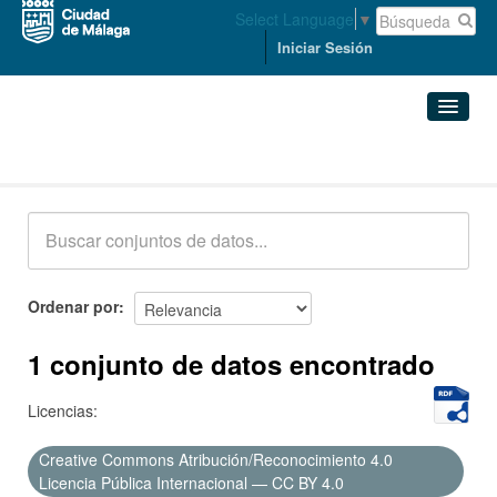
Select Language
▼
Iniciar Sesión
Conjuntos de datos
Conjuntos de datos
Organizaciones
Grupos
Ordenar por
Acerca de
1 conjunto de datos encontrado
Licencias:
Creative Commons Atribución/Reconocimiento 4.0
Licencia Pública Internacional — CC BY 4.0