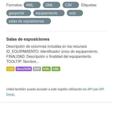
Formatos:
KML
GML
CSV
Etiquetas:
geoportal
equipamiento
ocio
salas de exposiciones
Salas de exposiciones
Descripción de columnas incluidas en los recursos
ID_EQUIPAMIENTO: Identificador único de equipamiento.
FINALIDAD: Descripción o finalidad del equipamiento.
TOOLTIP: Nombre...
CSV
GeoJSON
SHP
KML
GML
Usted también puede acceder a este registro utilizando los
API
(ver
API
Docs
).