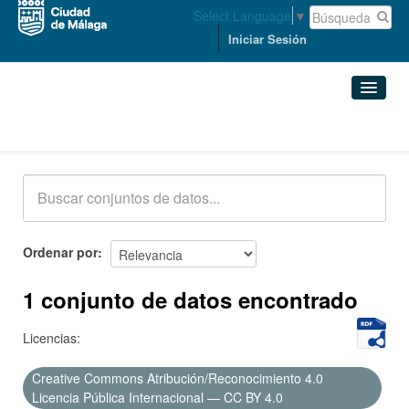
Select Language
▼
Iniciar Sesión
Conjuntos de datos
Conjuntos de datos
Organizaciones
Grupos
Ordenar por
Acerca de
1 conjunto de datos encontrado
Licencias:
Creative Commons Atribución/Reconocimiento 4.0
Licencia Pública Internacional — CC BY 4.0