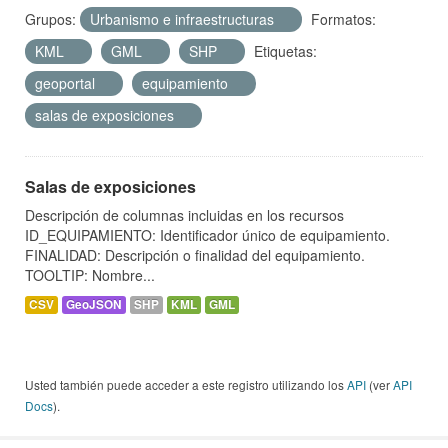
Grupos:
Urbanismo e infraestructuras
Formatos:
KML
GML
SHP
Etiquetas:
geoportal
equipamiento
salas de exposiciones
Salas de exposiciones
Descripción de columnas incluidas en los recursos
ID_EQUIPAMIENTO: Identificador único de equipamiento.
FINALIDAD: Descripción o finalidad del equipamiento.
TOOLTIP: Nombre...
CSV
GeoJSON
SHP
KML
GML
Usted también puede acceder a este registro utilizando los
API
(ver
API
Docs
).