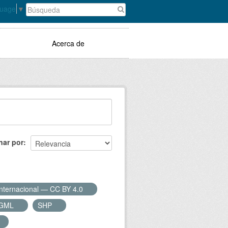
guage
▼
Acerca de
nar por
Internacional — CC BY 4.0
GML
SHP