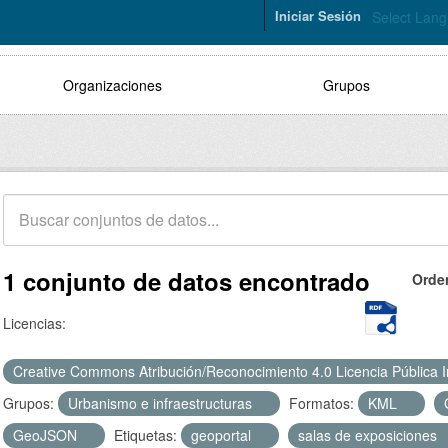
Iniciar Sesión
Select Lan
Organizaciones
Grupos
1 conjunto de datos encontrado
Orde
Licencias:
Creative Commons Atribución/Reconocimiento 4.0 Licencia Pública 
Grupos:
Urbanismo e infraestructuras
Formatos:
KML
GeoJSON
Etiquetas:
geoportal
salas de exposiciones