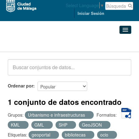
Select Language
▼
Iniciar Sesión
Conjuntos de datos
Conjuntos de datos
Organizaciones
Grupos
Ordenar por
Acerca de
1 conjunto de datos encontrado
Grupos:
Urbanismo e infraestructuras
Formatos:
KML
GML
SHP
GeoJSON
Etiquetas:
geoportal
bibliotecas
ocio