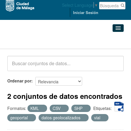
Select Language
▼
Iniciar Sesión
Conjuntos de datos
Conjuntos de datos
Organizaciones
Grupos
Ordenar por
Acerca de
2 conjuntos de datos encontrados
Formatos:
KML
CSV
SHP
Etiquetas:
geoportal
datos geolocalizados
vial