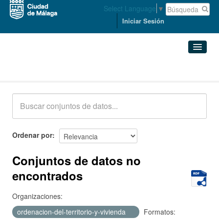
Select Language
▼
Iniciar Sesión
Conjuntos de datos
Conjuntos de datos
Organizaciones
Grupos
Ordenar por
Acerca de
Conjuntos de datos no
encontrados
Organizaciones:
ordenacion-del-territorio-y-vivienda
Formatos: