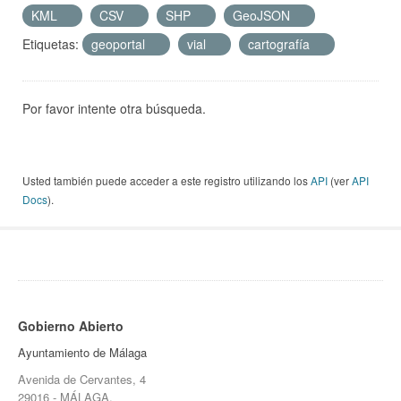
KML
CSV
SHP
GeoJSON
Etiquetas:
geoportal
vial
cartografía
Por favor intente otra búsqueda.
Usted también puede acceder a este registro utilizando los
API
(ver
API
Docs
).
Gobierno Abierto
Ayuntamiento de Málaga
Avenida de Cervantes, 4
29016 - MÁLAGA.