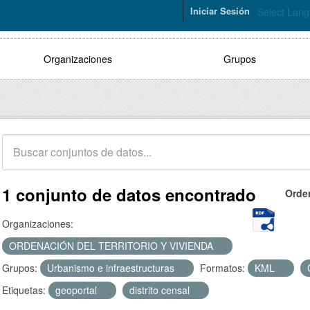
Iniciar Sesión
Select Lan
Organizaciones
Grupos
1 conjunto de datos encontrado
Orde
Organizaciones:
ORDENACIÓN DEL TERRITORIO Y VIVIENDA
Grupos:
Urbanismo e infraestructuras
Formatos:
KML
Etiquetas:
geoportal
distrito censal