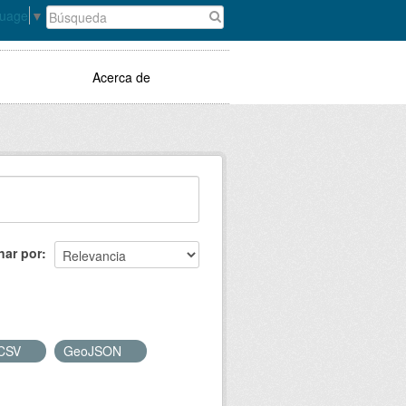
guage
▼
Acerca de
nar por
CSV
GeoJSON