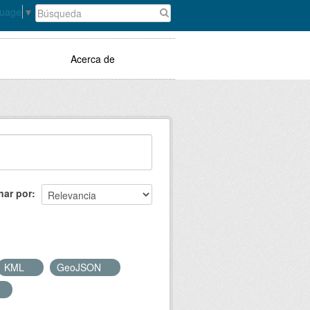
guage
▼
Acerca de
nar por
KML
GeoJSON