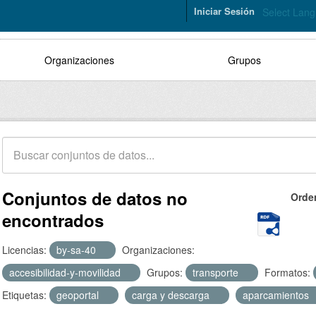
Iniciar Sesión
Select Lan
Organizaciones
Grupos
Conjuntos de datos no
Orde
encontrados
Licencias:
by-sa-40
Organizaciones:
accesibilidad-y-movilidad
Grupos:
transporte
Formatos:
Etiquetas:
geoportal
carga y descarga
aparcamientos