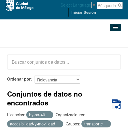
Select Language
▼
Iniciar Sesión
Conjuntos de datos
Conjuntos de datos
Organizaciones
Grupos
Ordenar por
Acerca de
Conjuntos de datos no
encontrados
Licencias:
by-sa-40
Organizaciones:
accesibilidad-y-movilidad
Grupos:
transporte