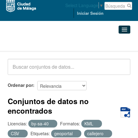
Select Language
▼
Iniciar Sesión
Conjuntos de datos
Conjuntos de datos
Organizaciones
Grupos
Ordenar por
Acerca de
Conjuntos de datos no
encontrados
Licencias:
by-sa-40
Formatos:
KML
CSV
Etiquetas:
geoportal
callejero