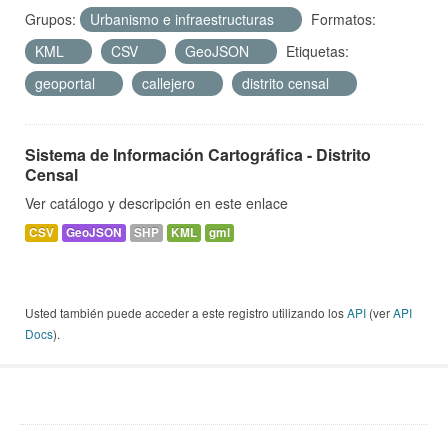
Grupos:
Urbanismo e infraestructuras
Formatos:
KML
CSV
GeoJSON
Etiquetas:
geoportal
callejero
distrito censal
Sistema de Información Cartográfica - Distrito
Censal
Ver catálogo y descripción en este enlace
CSV
GeoJSON
SHP
KML
gml
Usted también puede acceder a este registro utilizando los
API
(ver
API
Docs
).