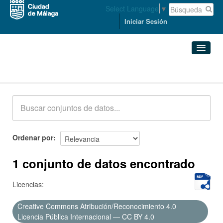
Select Language
▼
Iniciar Sesión
Conjuntos de datos
Conjuntos de datos
Organizaciones
Grupos
Ordenar por
Acerca de
1 conjunto de datos encontrado
Licencias:
Creative Commons Atribución/Reconocimiento 4.0
Licencia Pública Internacional — CC BY 4.0