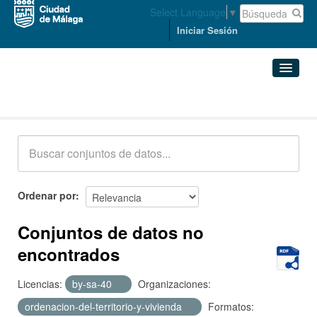
Select Language
▼
Iniciar Sesión
Conjuntos de datos
Conjuntos de datos
Organizaciones
Grupos
Ordenar por
Acerca de
Conjuntos de datos no
encontrados
Licencias:
by-sa-40
Organizaciones:
ordenacion-del-territorio-y-vivienda
Formatos: