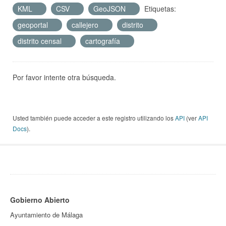
KML
CSV
GeoJSON
Etiquetas:
geoportal
callejero
distrito
distrito censal
cartografía
Por favor intente otra búsqueda.
Usted también puede acceder a este registro utilizando los
API
(ver
API
Docs
).
Gobierno Abierto
Ayuntamiento de Málaga