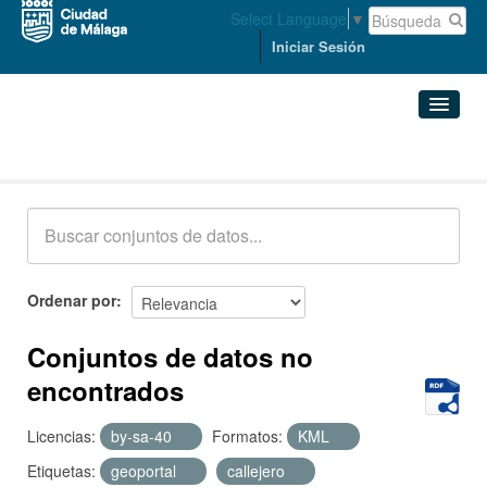
Select Language
▼
Iniciar Sesión
Conjuntos de datos
Conjuntos de datos
Organizaciones
Grupos
Ordenar por
Acerca de
Conjuntos de datos no
encontrados
Licencias:
by-sa-40
Formatos:
KML
Etiquetas:
geoportal
callejero