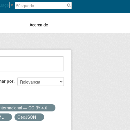
guage
▼
Acerca de
nar por
Internacional — CC BY 4.0
ML
GeoJSON