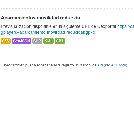
Aparcamientos movilidad reducida
Previsualización disponible en la siguiente URL de Geoportal
https://c
gplayers=aparcamiento-movilidad-reducida&gp=o
CSV
GeoJSON
SHP
KML
GML
Usted también puede acceder a este registro utilizando los
API
(ver
API Docs
).