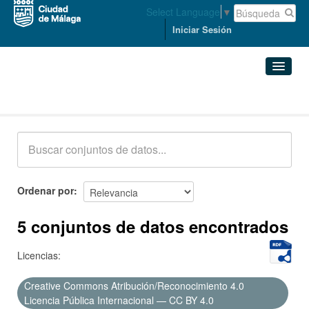
Select Language
▼
Iniciar Sesión
Conjuntos de datos
Conjuntos de datos
Organizaciones
Grupos
Ordenar por
Acerca de
5 conjuntos de datos encontrados
Licencias:
Creative Commons Atribución/Reconocimiento 4.0
Licencia Pública Internacional — CC BY 4.0