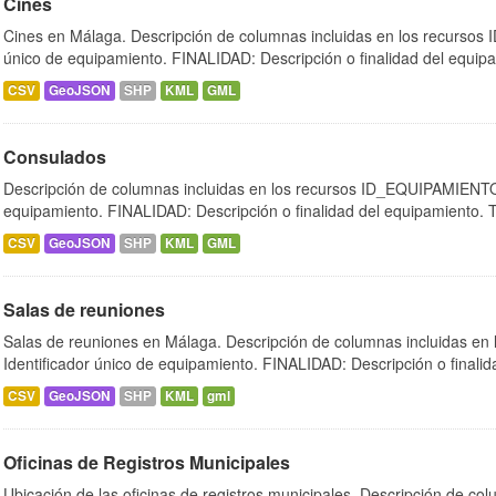
Cines
Cines en Málaga. Descripción de columnas incluidas en los recursos
único de equipamiento. FINALIDAD: Descripción o finalidad del equipa
CSV
GeoJSON
SHP
KML
GML
Consulados
Descripción de columnas incluidas en los recursos ID_EQUIPAMIENTO:
equipamiento. FINALIDAD: Descripción o finalidad del equipamiento.
CSV
GeoJSON
SHP
KML
GML
Salas de reuniones
Salas de reuniones en Málaga. Descripción de columnas incluidas e
Identificador único de equipamiento. FINALIDAD: Descripción o finalida
CSV
GeoJSON
SHP
KML
gml
Oficinas de Registros Municipales
Ubicación de las oficinas de registros municipales. Descripción de col