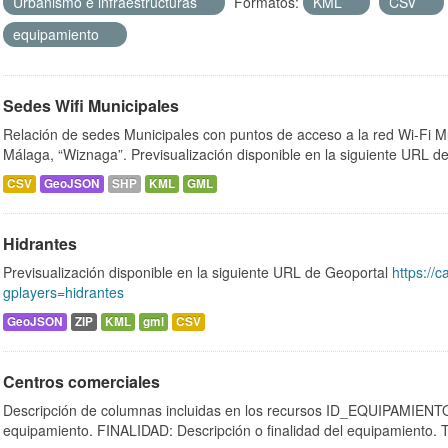
Urbanismo e infraestructuras
Formatos:
KML
CSV
equipamiento
Sedes Wifi Municipales
Relación de sedes Municipales con puntos de acceso a la red Wi-Fi M
Málaga, “Wiznaga”. Previsualización disponible en la siguiente URL de
CSV
GeoJSON
SHP
KML
GML
Hidrantes
Previsualización disponible en la siguiente URL de Geoportal
https://c
gplayers=hidrantes
GeoJSON
ZIP
KML
gml
CSV
Centros comerciales
Descripción de columnas incluidas en los recursos ID_EQUIPAMIENTO:
equipamiento. FINALIDAD: Descripción o finalidad del equipamiento.