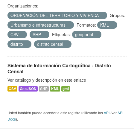
Organizaciones:
ORDENACIÓN DEL TERRITORIO Y VIVIENDA
Grupos:
Urbanismo e infraestructuras
Formatos:
KML
CSV
SHP
Etiquetas:
geoportal
distrito
distrito censal
Sistema de Información Cartográfica - Distrito
Censal
Ver catálogo y descripción en este enlace
CSV
GeoJSON
SHP
KML
gml
Usted también puede acceder a este registro utilizando los
API
(ver
API
Docs
).