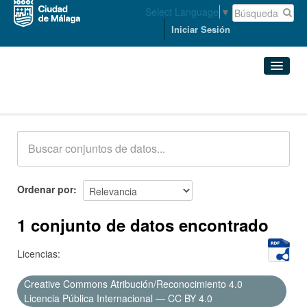
Select Language
▼
Iniciar Sesión
Conjuntos de datos
Conjuntos de datos
Organizaciones
Grupos
Ordenar por
Acerca de
1 conjunto de datos encontrado
Licencias:
Creative Commons Atribución/Reconocimiento 4.0
Licencia Pública Internacional — CC BY 4.0