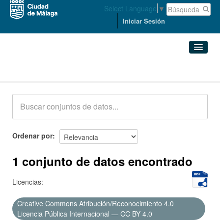
Select Language
▼
Iniciar Sesión
Conjuntos de datos
Conjuntos de datos
Organizaciones
Grupos
Ordenar por
Acerca de
1 conjunto de datos encontrado
Licencias:
Creative Commons Atribución/Reconocimiento 4.0
Licencia Pública Internacional — CC BY 4.0