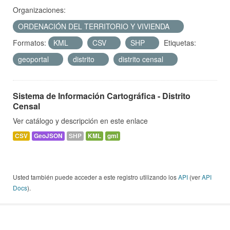
Organizaciones:
ORDENACIÓN DEL TERRITORIO Y VIVIENDA
Formatos:
KML
CSV
SHP
Etiquetas:
geoportal
distrito
distrito censal
Sistema de Información Cartográfica - Distrito
Censal
Ver catálogo y descripción en este enlace
CSV
GeoJSON
SHP
KML
gml
Usted también puede acceder a este registro utilizando los
API
(ver
API
Docs
).