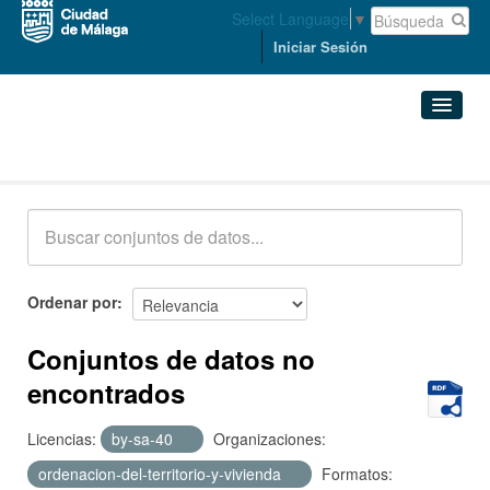
Select Language
▼
Iniciar Sesión
Conjuntos de datos
Conjuntos de datos
Organizaciones
Grupos
Ordenar por
Acerca de
Conjuntos de datos no
encontrados
Licencias:
by-sa-40
Organizaciones:
ordenacion-del-territorio-y-vivienda
Formatos: