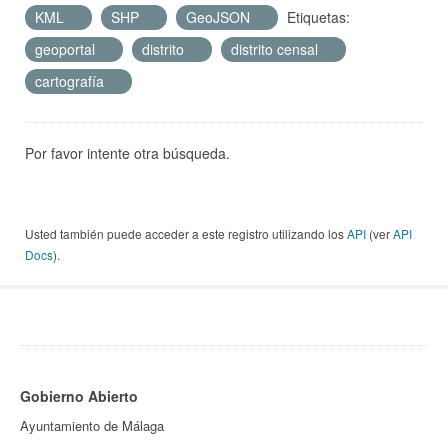
KML
SHP
GeoJSON
Etiquetas:
geoportal
distrito
distrito censal
cartografía
Por favor intente otra búsqueda.
Usted también puede acceder a este registro utilizando los
API
(ver
API
Docs
).
Gobierno Abierto
Ayuntamiento de Málaga