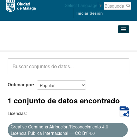
Select Language
▼
Iniciar Sesión
Conjuntos de datos
Conjuntos de datos
Organizaciones
Grupos
Ordenar por
Acerca de
1 conjunto de datos encontrado
Licencias:
Creative Commons Atribución/Reconocimiento 4.0
Licencia Pública Internacional — CC BY 4.0