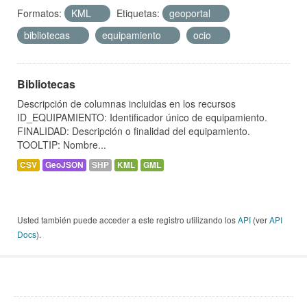
Formatos:
KML
Etiquetas:
geoportal
bibliotecas
equipamiento
ocio
Bibliotecas
Descripción de columnas incluidas en los recursos
ID_EQUIPAMIENTO: Identificador único de equipamiento.
FINALIDAD: Descripción o finalidad del equipamiento.
TOOLTIP: Nombre...
CSV
GeoJSON
SHP
KML
GML
Usted también puede acceder a este registro utilizando los
API
(ver
API
Docs
).