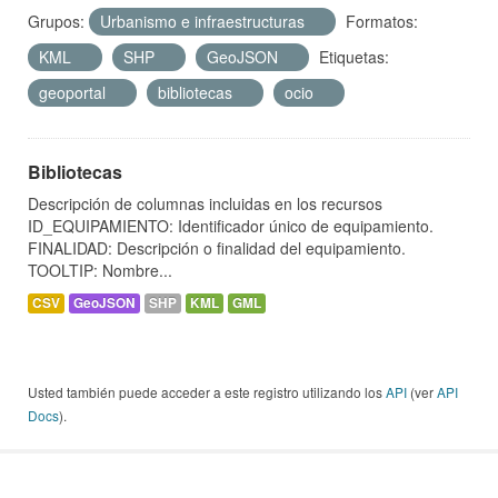
Grupos:
Urbanismo e infraestructuras
Formatos:
KML
SHP
GeoJSON
Etiquetas:
geoportal
bibliotecas
ocio
Bibliotecas
Descripción de columnas incluidas en los recursos
ID_EQUIPAMIENTO: Identificador único de equipamiento.
FINALIDAD: Descripción o finalidad del equipamiento.
TOOLTIP: Nombre...
CSV
GeoJSON
SHP
KML
GML
Usted también puede acceder a este registro utilizando los
API
(ver
API
Docs
).