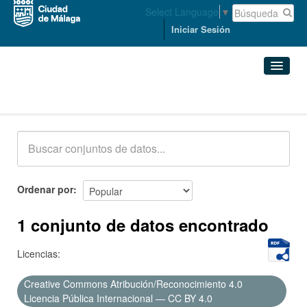
Select Language
▼
Iniciar Sesión
Conjuntos de datos
Conjuntos de datos
Organizaciones
Grupos
Ordenar por
Acerca de
1 conjunto de datos encontrado
Licencias:
Creative Commons Atribución/Reconocimiento 4.0
Licencia Pública Internacional — CC BY 4.0