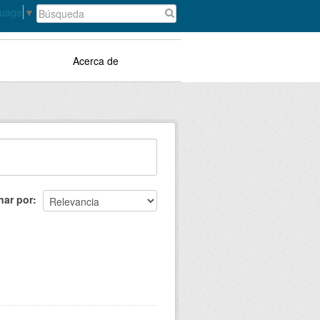
guage
▼
Acerca de
nar por