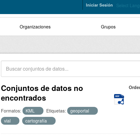
Iniciar Sesión
Select Lan
Organizaciones
Grupos
Conjuntos de datos no
Orde
encontrados
Formatos:
KML
Etiquetas:
geoportal
vial
cartografía