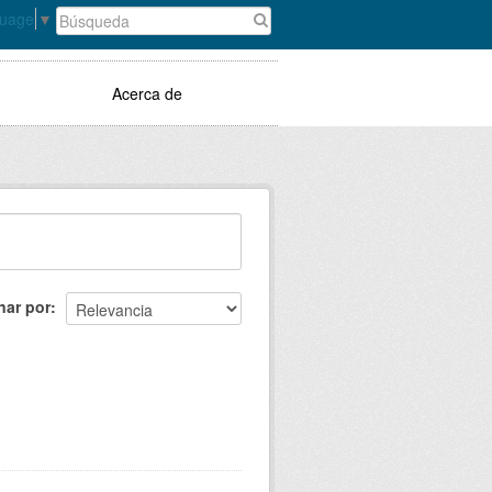
guage
▼
Acerca de
nar por