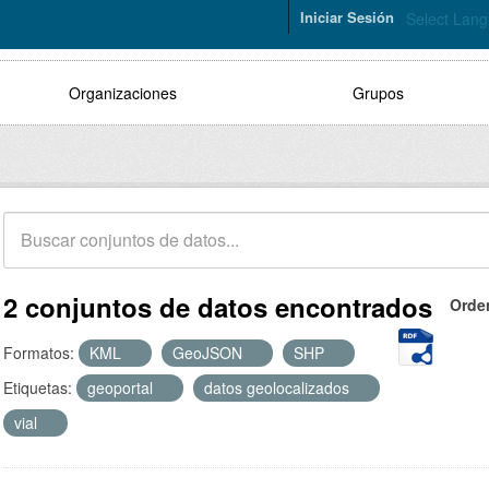
Iniciar Sesión
Select Lan
Organizaciones
Grupos
2 conjuntos de datos encontrados
Orde
Formatos:
KML
GeoJSON
SHP
Etiquetas:
geoportal
datos geolocalizados
vial