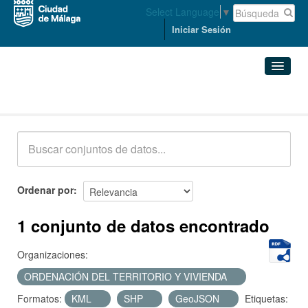
Select Language
▼
Iniciar Sesión
Conjuntos de datos
Conjuntos de datos
Organizaciones
Grupos
Ordenar por
Acerca de
1 conjunto de datos encontrado
Organizaciones:
ORDENACIÓN DEL TERRITORIO Y VIVIENDA
Formatos:
KML
SHP
GeoJSON
Etiquetas: