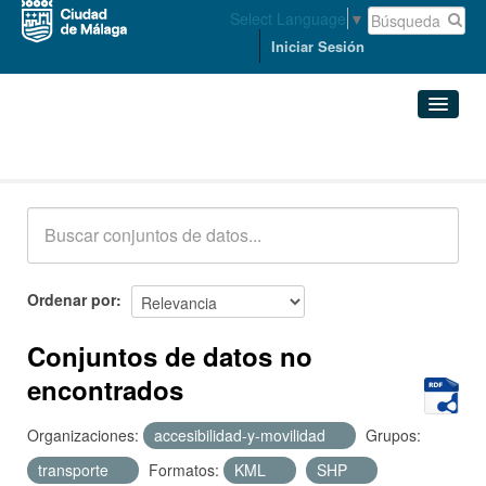
Select Language
▼
Iniciar Sesión
Conjuntos de datos
Conjuntos de datos
Organizaciones
Grupos
Ordenar por
Acerca de
Conjuntos de datos no
encontrados
Organizaciones:
accesibilidad-y-movilidad
Grupos:
transporte
Formatos:
KML
SHP