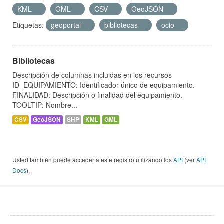
KML
GML
CSV
GeoJSON
Etiquetas:
geoportal
bibliotecas
ocio
Bibliotecas
Descripción de columnas incluidas en los recursos
ID_EQUIPAMIENTO: Identificador único de equipamiento.
FINALIDAD: Descripción o finalidad del equipamiento.
TOOLTIP: Nombre...
CSV
GeoJSON
SHP
KML
GML
Usted también puede acceder a este registro utilizando los
API
(ver
API
Docs
).