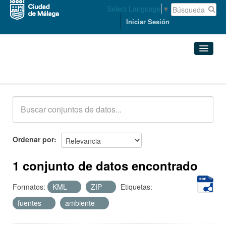
Select Language
▼
Iniciar Sesión
Conjuntos de datos
Conjuntos de datos
Organizaciones
Grupos
Ordenar por
Acerca de
1 conjunto de datos encontrado
Formatos:
KML
ZIP
Etiquetas:
fuentes
ambiente