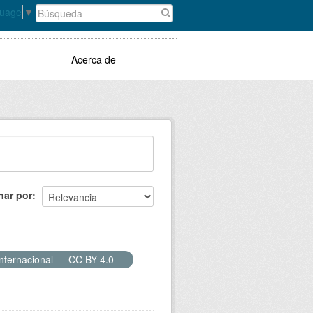
guage
▼
Acerca de
nar por
Internacional — CC BY 4.0