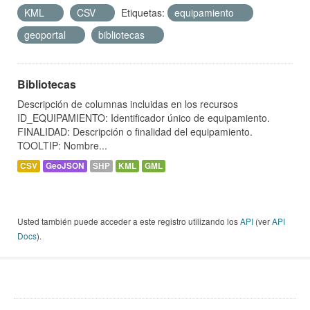
KML
CSV
Etiquetas:
equipamiento
geoportal
bibliotecas
Bibliotecas
Descripción de columnas incluidas en los recursos
ID_EQUIPAMIENTO: Identificador único de equipamiento.
FINALIDAD: Descripción o finalidad del equipamiento.
TOOLTIP: Nombre...
CSV
GeoJSON
SHP
KML
GML
Usted también puede acceder a este registro utilizando los
API
(ver
API
Docs
).