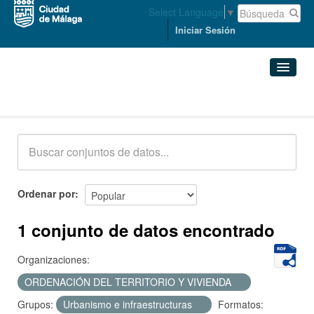
Select Language
▼
Iniciar Sesión
Conjuntos de datos
Conjuntos de datos
Organizaciones
Grupos
Ordenar por
Acerca de
1 conjunto de datos encontrado
Organizaciones:
ORDENACIÓN DEL TERRITORIO Y VIVIENDA
Grupos:
Urbanismo e infraestructuras
Formatos: