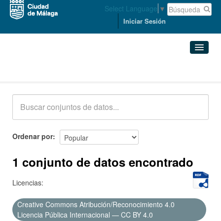
Select Language
▼
Iniciar Sesión
Conjuntos de datos
Conjuntos de datos
Organizaciones
Grupos
Ordenar por
Acerca de
1 conjunto de datos encontrado
Licencias:
Creative Commons Atribución/Reconocimiento 4.0
Licencia Pública Internacional — CC BY 4.0