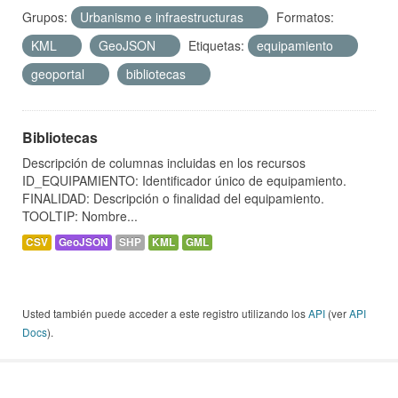
Grupos:
Urbanismo e infraestructuras
Formatos:
KML
GeoJSON
Etiquetas:
equipamiento
geoportal
bibliotecas
Bibliotecas
Descripción de columnas incluidas en los recursos
ID_EQUIPAMIENTO: Identificador único de equipamiento.
FINALIDAD: Descripción o finalidad del equipamiento.
TOOLTIP: Nombre...
CSV
GeoJSON
SHP
KML
GML
Usted también puede acceder a este registro utilizando los
API
(ver
API
Docs
).