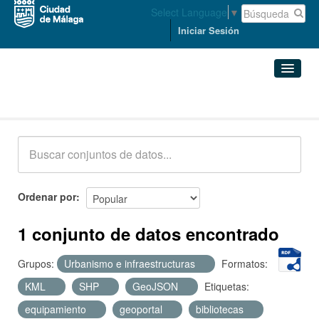
Select Language
▼
Iniciar Sesión
Conjuntos de datos
Conjuntos de datos
Organizaciones
Grupos
Ordenar por
Acerca de
1 conjunto de datos encontrado
Grupos:
Urbanismo e infraestructuras
Formatos:
KML
SHP
GeoJSON
Etiquetas:
equipamiento
geoportal
bibliotecas